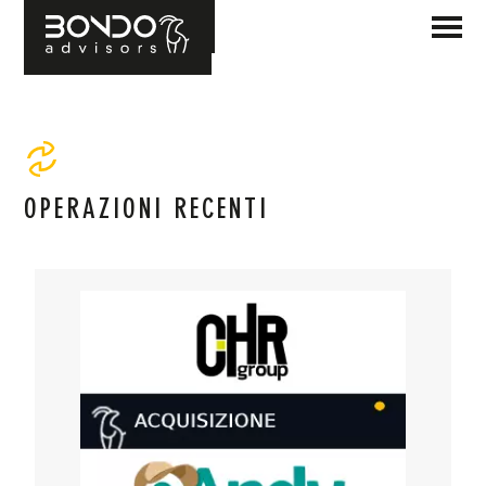
OPERAZIONI RECENTI