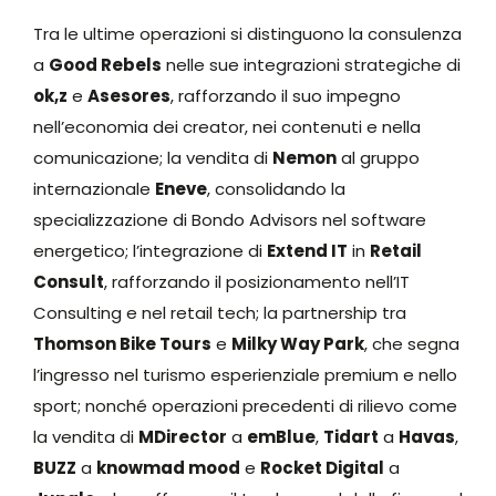
Tra le ultime operazioni si distinguono la consulenza
a
Good Rebels
nelle sue integrazioni strategiche di
ok,z
e
Asesores
, rafforzando il suo impegno
nell’economia dei creator, nei contenuti e nella
comunicazione; la vendita di
Nemon
al gruppo
internazionale
Eneve
, consolidando la
specializzazione di Bondo Advisors nel software
energetico; l’integrazione di
Extend IT
in
Retail
Consult
, rafforzando il posizionamento nell’IT
Consulting e nel retail tech; la partnership tra
Thomson Bike Tours
e
Milky Way Park
, che segna
l’ingresso nel turismo esperienziale premium e nello
sport; nonché operazioni precedenti di rilievo come
la vendita di
MDirector
a
emBlue
,
Tidart
a
Havas
,
BUZZ
a
knowmad mood
e
Rocket Digital
a