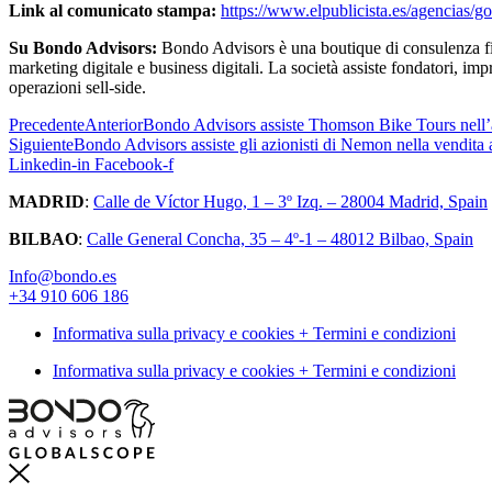
Link al comunicato stampa:
https://www.elpublicista.es/agencias/
Su Bondo Advisors:
Bondo Advisors è una boutique di consulenza fin
marketing digitale e business digitali. La società assiste fondatori, imp
operazioni sell-side.
Precedente
Anterior
Bondo Advisors assiste Thomson Bike Tours nell
Siguiente
Bondo Advisors assiste gli azionisti di Nemon nella vendita
Linkedin-in
Facebook-f
MADRID
:
Calle de Víctor Hugo, 1 – 3º Izq. – 28004 Madrid, Spain
BILBAO
:
Calle General Concha, 35 – 4º-1 – 48012 Bilbao, Spain
Info@bondo.es
+34 910 606 186
Informativa sulla privacy e cookies + Termini e condizioni
Informativa sulla privacy e cookies + Termini e condizioni