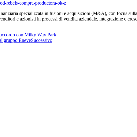
good-rebels-compra-productora-ok-z
anziaria specializzata in fusioni e acquisizioni (M&A), con focus sull
renditori e azionisti in processi di vendita aziendale, integrazione e cres
’accordo con Milky Way Park
 al gruppo Eneve
Successivo