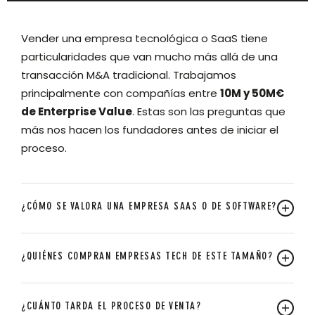
Vender una empresa tecnológica o SaaS tiene
particularidades que van mucho más allá de una
transacción M&A tradicional. Trabajamos
principalmente con compañías entre
10M y 50M€
de Enterprise Value
. Estas son las preguntas que
más nos hacen los fundadores antes de iniciar el
proceso.
¿CÓMO SE VALORA UNA EMPRESA SAAS O DE SOFTWARE?
Las empresas SaaS y de software se valoran
¿QUIÉNES COMPRAN EMPRESAS TECH DE ESTE TAMAÑO?
principalmente como múltiplo de ARR (Annual
Recurring Revenue). En el rango de
10M a 50M€ de
En el rango de 10M–50M€ EV, el universo de
Enterprise Value
, los múltiplos habituales se sitúan
¿CUÁNTO TARDA EL PROCESO DE VENTA?
compradores es amplio y variado. Los cuatro perfiles
entre
2x y 10x ARR
, dependiendo de la tasa de