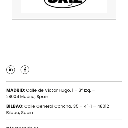
MARZO 2026
Bondo Advisors asesoró al comprador, Good
Rebels, en la adquisición de ok,z, agencia de
marketing digital especializada en estrategia de
contenidos.
MADRID
:
Calle de Víctor Hugo, 1 – 3º Izq. –
28004 Madrid, Spain
BILBAO
:
Calle General Concha, 35 – 4º-1 – 48012
Bilbao, Spain